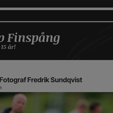
p Finspång
 15 år!
otograf Fredrik Sundqvist
9