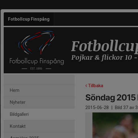
Fotbollcup Finspång
Fotbollcu
Pojkar & flickor 10 -
Tillbaka
Hem
Söndag 2015 F
Nyheter
2015-06-28
|
Bild
37
av 3
Bildgalleri
Kontakt