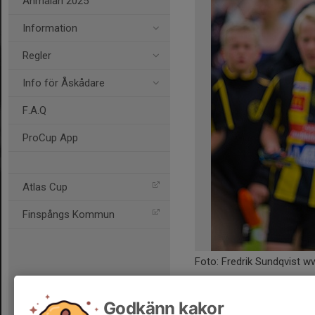
Anmälan 2025
Information
Regler
Info för Åskådare
F.A.Q
ProCup App
Atlas Cup
Finspångs Kommun
Foto: Fredrik Sundqvist 
Kommentarer
Godkänn kakor