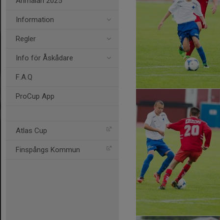
Anmälan 2025
Information
Regler
Info för Åskådare
F.A.Q
ProCup App
Atlas Cup
Finspångs Kommun