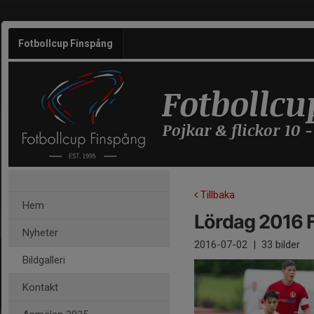
Fotbollcup Finspång
Fotbollcu
Pojkar & flickor 10 -
Tillbaka
Hem
Lördag 2016 F
Nyheter
2016-07-02
|
33 bilder
Bildgalleri
Kontakt